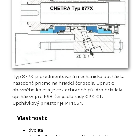
Typ 877X je predmontovaná mechanická upchávka
nasadená priamo na hriadeľ čerpadla. Upnutie
obežného kolesa je cez ochranné púzdro hriadeľa
upchávky pre KSB-čerpadla rady CPK-C1.
Upchávkový priestor je PT1054.
Vlastnosti:
dvojitá