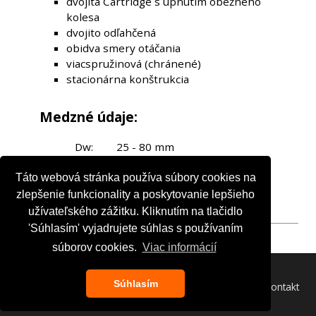
dvojitá Cartridge s upnutím obežného
kolesa
dvojito odľahčená
obidva smery otáčania
viacspružinová (chránené)
stacionárna konštrukcia
Medzné údaje:
Dw:
25 - 80 mm
P
20 bar
max:
Táto webová stránka používa súbory cookies na
t:
+220°C
zlepšenie funkcionality a poskytovanie lepšieho
v
25 m/s
max:
užívateľského zážitku. Kliknutím na tlačidlo
'Súhlasím' vyjadrujete súhlas s používaním
súborov cookies.
Viac informácií
Súhlasím
Domov
O nás
Služby
Produkty
Aktuality
Kontakt
Copyright © 2020. CHETRA SK s.r.o. All rights reserved