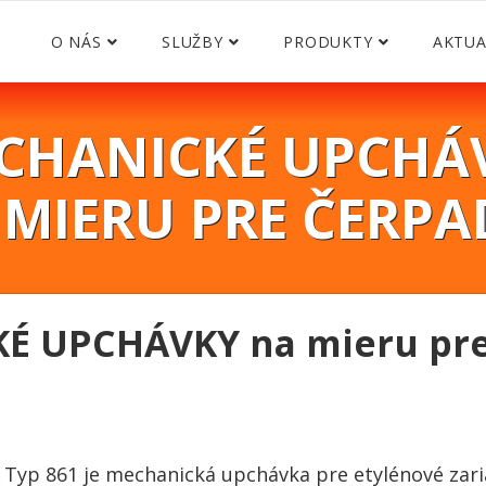
O NÁS
SLUŽBY
PRODUKTY
AKTUA
CHANICKÉ UPCHÁ
 MIERU PRE ČERPA
É UPCHÁVKY na mieru pre
Typ 861 je mechanická upchávka pre etylénové zar