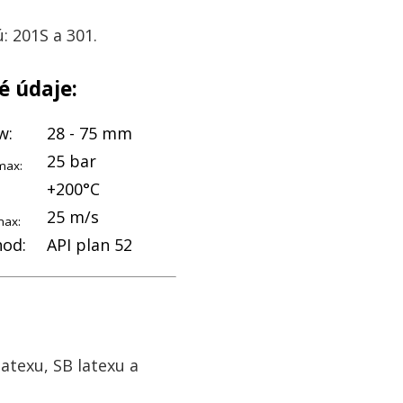
: 201S a 301.
 údaje:
w:
28 - 75 mm
25 bar
max:
+200°C
25 m/s
ax:
hod:
API plan 52
atexu, SB latexu a