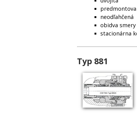
dvojitá
predmontovan
neodľahčená
obidva smery
stacionárna k
Typ 881