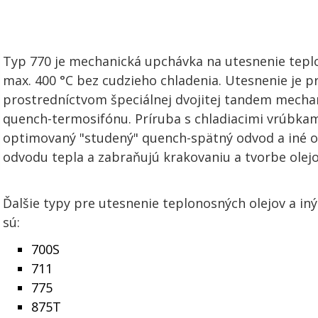
Typ 770 je mechanická upchávka na utesnenie tepl
max. 400 °C bez cudzieho chladenia. Utesnenie je 
prostredníctvom špeciálnej dvojitej tandem mecha
quench-termosifónu. Príruba s chladiacimi vrúbkam
optimovaný "studený" quench-spätný odvod a iné o
odvodu tepla a zabraňujú krakovaniu a tvorbe olejo
Ďalšie typy pre utesnenie teplonosných olejov a in
sú:
700S
711
775
875T