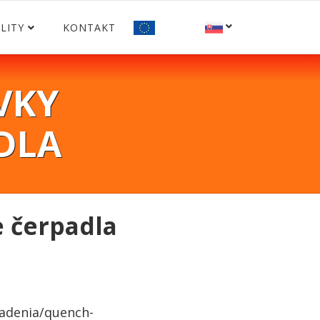
LITY
KONTAKT
VKY
DLA
 čerpadla
iadenia/quench-