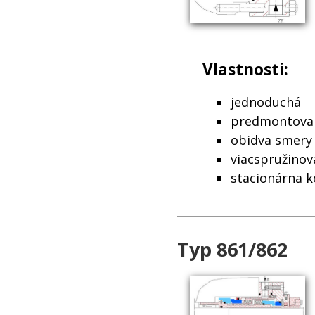
Vlastnosti:
jednoduchá
predmontovan
obidva smery
viacspružinov
stacionárna k
Typ 861/862