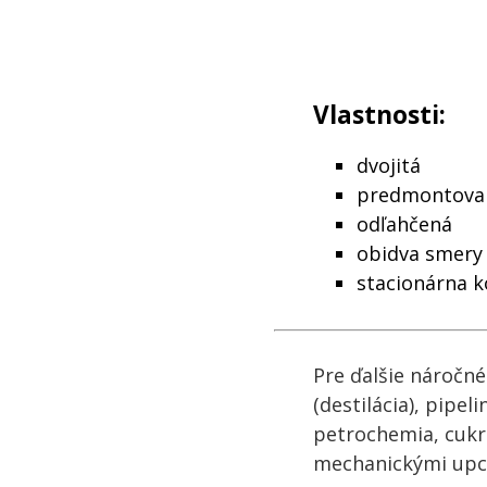
Vlastnosti:
dvojitá
predmontovan
odľahčená
obidva smery
stacionárna k
Pre ďalšie náročn
(destilácia), pipel
petrochemia, cukr
mechanickými upc