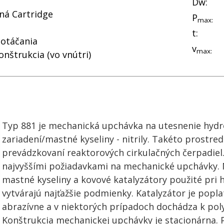
Dw:
á Cartridge
P
max:
t:
 otáčania
v
max:
onštrukcia (vo vnútri)
Typ 881 je mechanická upchávka na utesnenie hyd
zariadení/mastné kyseliny - nitrily. Takéto prostre
prevádzkovaní reaktorových cirkulačných čerpadiel. 
najvyššími požiadavkami na mechanické upchávky. 
mastné kyseliny a kovové katalyzátory použité pri 
vytvárajú najťažšie podmienky. Katalyzátor je popl
abrazívne a v niektorých prípadoch dochádza k poly
Konštrukcia mechanickej upchávky je stacionárna. P