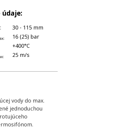
 údaje:
:
30 - 115 mm
16 (25) bar
x:
+400°C
25 m/s
x:
úcej vody do max.
edené jednoduchou
 rotujúceho
ermosifónom.