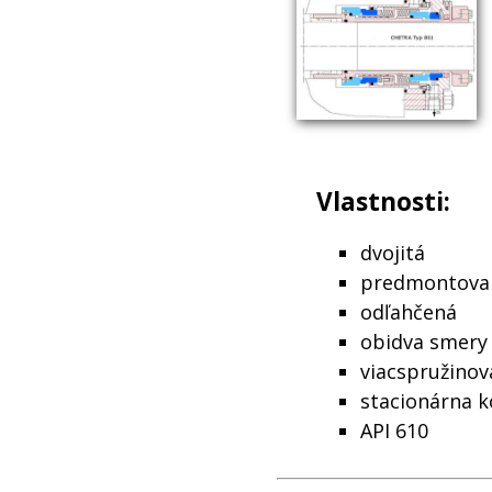
Vlastnosti:
dvojitá
predmontovan
odľahčená
obidva smery
viacspružinov
stacionárna k
API 610