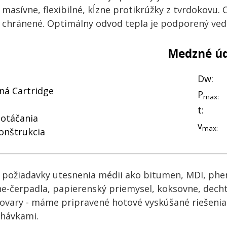
masívne, flexibilné, kĺzne protikrúžky z tvrdokovu. C
chránené. Optimálny odvod tepla je podporený vede
Medzné úd
Dw:
á Cartridge
P
max:
t:
 otáčania
v
max:
onštrukcia
é požiadavky utesnenia médii ako bitumen, MDI, phen
ine-čerpadla, papierenský priemysel, koksovne, decht,
ovary - máme pripravené hotové vyskúšané riešeni
hávkami.