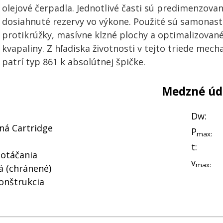
olejové čerpadla. Jednotlivé časti sú predimenzovan
dosiahnuté rezervy vo výkone. Použité sú samonast
protikrúžky, masívne klzné plochy a optimalizované
kvapaliny. Z hľadiska životnosti v tejto triede mec
patrí typ 861 k absolútnej špičke.
Medzné úd
Dw:
á Cartridge
P
max:
t:
 otáčania
v
max:
á (chránené)
onštrukcia