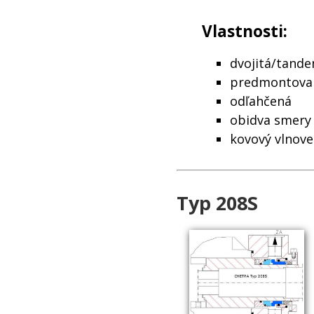
Vlastnosti:
dvojitá/tand
predmontovan
odľahčená
obidva smery
kovový vlnove
Typ 208S