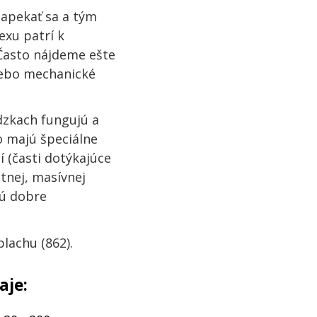
zapekať sa a tým
exu patrí k
 Často nájdeme ešte
lebo mechanické
dzkach fungujú a
o majú špeciálne
í (časti dotýkajúce
tnej, masívnej
sú dobre
plachu (862).
aje: