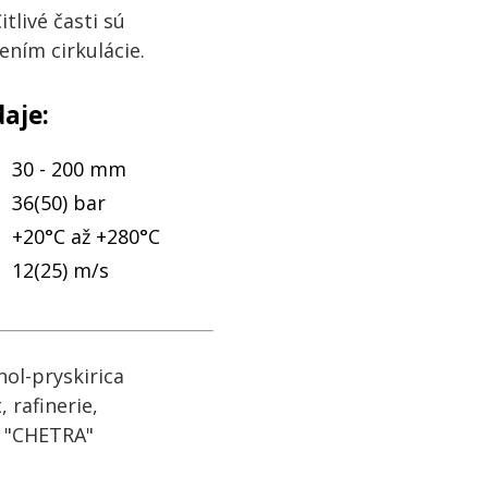
itlivé časti sú
ním cirkulácie.
aje:
30 - 200 mm
36(50) bar
+20°C až +280°C
12(25) m/s
ol-pryskirica
 rafinerie,
a "CHETRA"