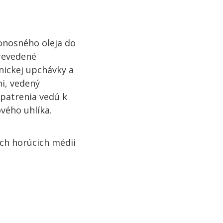
onosného oleja do
prevedené
nickej upchávky a
i, vedený
patrenia vedú k
vého uhlíka.
ých horúcich médii