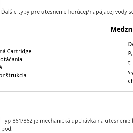
Ďalšie typy pre utesnenie horúcej/napájacej vody sú
Medzné
D
á Cartridge
P
 otáčania
t:
á
v
m
onštrukcia
c
Typ 861/862 je mechanická upchávka na utesnenie l
pod.