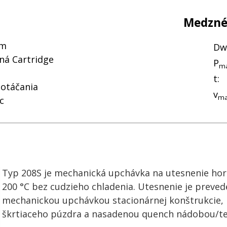
Medzné
em
Dw
á Cartridge
P
ma
t:
 otáčania
v
ma
c
Typ 208S je mechanická upchávka na utesnenie hor
200 °C bez cudzieho chladenia. Utesnenie je prev
mechanickou upchávkou stacionárnej konštrukcie,
škrtiaceho púzdra a nasadenou quench nádobou/t