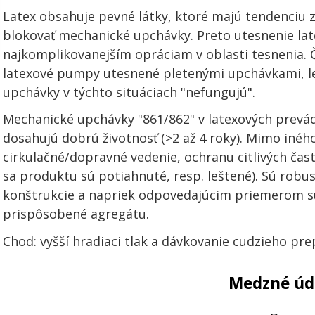
Latex obsahuje pevné látky, ktoré majú tendenciu 
blokovať mechanické upchávky. Preto utesnenie lat
najkomplikovanejším opráciam v oblasti tesnenia.
latexové pumpy utesnené pletenými upchávkami, 
upchávky v týchto situáciach "nefungujú".
Mechanické upchávky "861/862" v latexových prevá
dosahujú dobrú životnosť (>2 až 4 roky). Mimo inéh
cirkulačné/dopravné vedenie, ochranu citlivých čast
sa produktu sú potiahnuté, resp. leštené). Sú robus
konštrukcie a napriek odpovedajúcim priemerom 
prispôsobené agregátu.
Chod: vyšší hradiaci tlak a dávkovanie cudzieho pre
Medzné úd