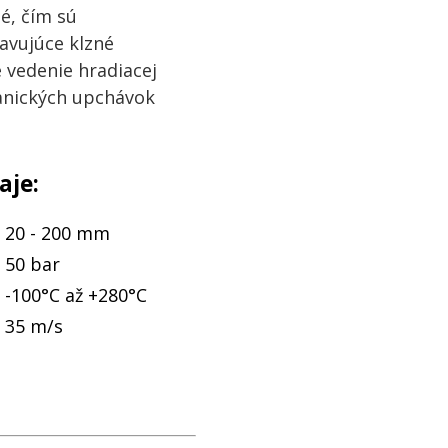
é, čím sú
avujúce klzné
 vedenie hradiacej
hanických upchávok
aje:
20 - 200 mm
50 bar
-100°C až +280°C
35 m/s