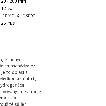
20 - 200 mm
12 bar
-100°C až +280°C
25 m/s
rogenačných
die sa nachádza pri
Je to oblasť s
Medium ako nitril,
hydrogenácii
atinovaný, medium je
merizácii.
oužité sú len